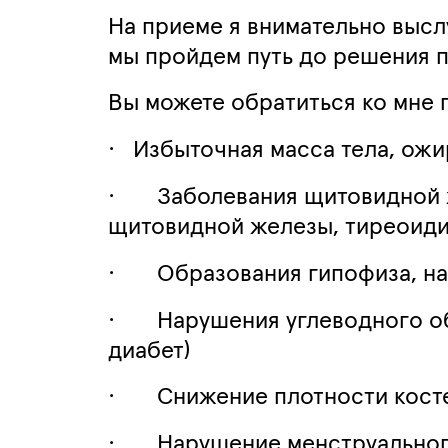
На приеме я внимательно высл
мы пройдем путь до решения п
Вы можете обратиться ко мне
·
Избыточная масса тела, ож
·
Заболевания щитовидной ж
щитовидной железы, тиреоиди
·
Образования гипофиза, н
·
Нарушения углеводного об
диабет)
·
Снижение плотности косте
·
Нарушение менструальног