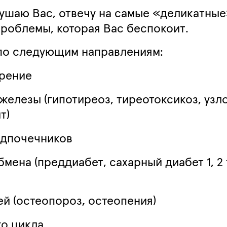
ушаю Вас, отвечу на самые «деликатные»
роблемы, которая Вас беспокоит.
 по следующим направлениям:
ирение
елезы (гипотиреоз, тиреотоксикоз, узл
т)
адпочечников
мена (преддиабет, сахарный диабет 1, 2
й (остеопороз, остеопения)
о цикла