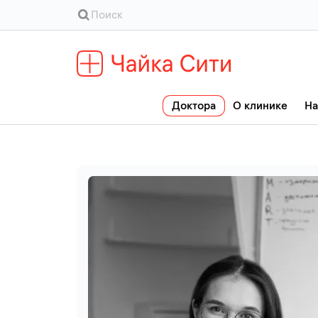
Доктора
О клинике
На