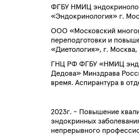
ФГБУ НМИЦ эндокринолог
«Эндокринология»
г. Мос
ООО «Московский много
переподготовки и повыш
«Д
иетология»,
г. Москва,
ГНЦ РФ ФГБУ «НМИЦ эндо
Дедова» Минздрава Росси
время. Аспирантура в от
2023г. - Повышение ква
эндокринных заболевания
непрерывного профессио