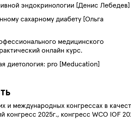
тивной эндокринологии [Денис Лебедев]
онному сахарному диабету [Ольга
рофессионального медицинского
актический онлайн курс.
ая диетология: pro [Meducation]
ть
х и международных конгрессах в качест
й конгресс 2025г., конгресс
WCO
IOF
202