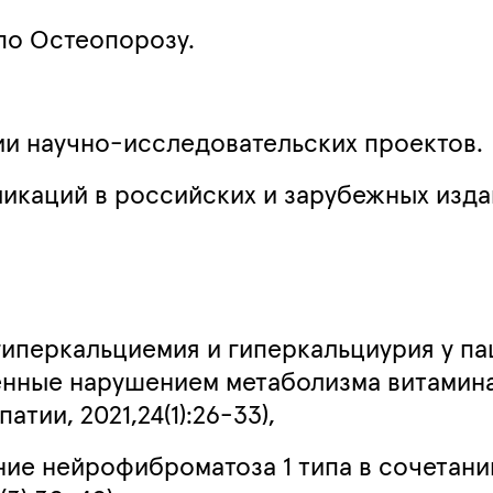
по Остеопорозу.
ии научно-исследовательских проектов.
икаций в российских и зарубежных изда
иперкальциемия и гиперкальциурия у па
нные нарушением метаболизма витамина
тии, 2021,24(1):26-33),
ние нейрофиброматоза 1 типа в сочетан